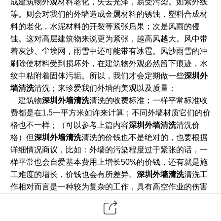
成建筑物外观材料老化，失去光泽，易受污染。如紫外线
等。则会对我们的外墙造成金属材料的锈蚀，塑料合成材
料的老化，水泥材料的开裂等紧张后果；次是风雨的侵
蚀。这对高层建筑物来说更为紧张，越高风越大。风中带
着灰沙、尘埃网
，雨雪中还可能带有冰雹。风沙雨雪的冲
刷除使材料受到损坏外，在建筑物外观必然留下痕迹，水
纹中粘附着固体污垢。所以，我们才会定期做一些
深圳外
墙清洗
清洗；来珍爱我们外墙的美观以及质量；
建筑物
深圳外墙清洗
清洗的收费标准；一样平常标准收
费都是在
1.5
一平方米如许来计算；不同外墙材质它们的价
格也不一样；（可以参考上篇内容
深圳外墙清洗
清洗价
格）但
深圳外墙清洗
清洗的价钱也不是绝对的，也要根据
详细情况商议，比如：外墙的污染程度过于紧张的话，一
样平常也会自爱基本费用上增长
50%
的价钱，还有就是施
工难度的增长，价钱也会有所差异。
深圳外墙清洗
清洗工
作相对而言是一种较为复杂的工作，具有高空作业的伤害
性，在清洗过程中，对于外墙清洁的价格天然随地区经济
发展不同而有所不同。